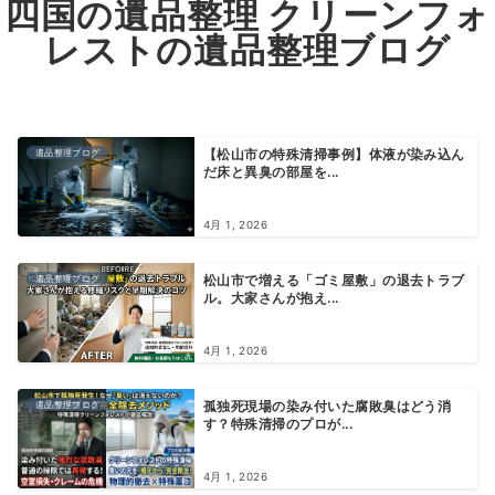
四国の遺品整理 クリーンフォ
レストの遺品整理ブログ
遺品整理ブログ
【松山市の特殊清掃事例】体液が染み込ん
だ床と異臭の部屋を...
4月 1, 2026
遺品整理ブログ
松山市で増える「ゴミ屋敷」の退去トラブ
ル。大家さんが抱え...
4月 1, 2026
遺品整理ブログ
孤独死現場の染み付いた腐敗臭はどう消
す？特殊清掃のプロが...
4月 1, 2026